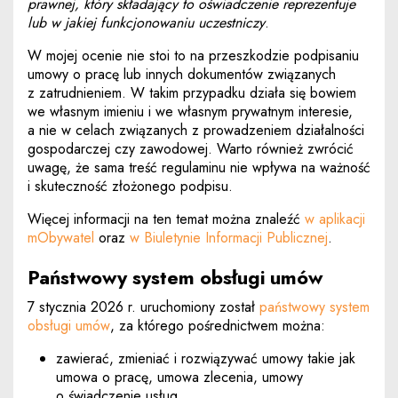
prawnej, który składający to oświadczenie reprezentuje
lub w jakiej funkcjonowaniu uczestniczy
.
W mojej ocenie nie stoi to na przeszkodzie podpisaniu
umowy o pracę lub innych dokumentów związanych
z zatrudnieniem. W takim przypadku działa się bowiem
we własnym imieniu i we własnym prywatnym interesie,
a nie w celach związanych z prowadzeniem działalności
gospodarczej czy zawodowej. Warto również zwrócić
uwagę, że sama treść regulaminu nie wpływa na ważność
i skuteczność złożonego podpisu.
Więcej informacji na ten temat można znaleźć
w aplikacji
Uwaga, link zostanie otwarty w nowym oknie
Uwaga, link
mObywatel
oraz
w Biuletynie Informacji Publicznej
.
Państwowy system obsługi umów
7 stycznia 2026 r. uruchomiony został
państwowy system
Uwaga, link zostanie otwarty w nowym oknie
obsługi umów
, za którego pośrednictwem można:
zawierać, zmieniać i rozwiązywać umowy takie jak
umowa o pracę, umowa zlecenia, umowy
o świadczenie usług,