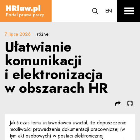
Ułatwianie komunikacji i elektro
CHANGE L
EN
HRLaw.pl
przejdź do wyszuki
sr o
Portal prawa pracy
7 lipca 2026
różne
Ułatwianie
komunikacji
i elektronizacja
w obszarach HR
Jakiś czas temu ustawodawca uważał, że dopuszczenie
możliwości prowadzenia dokumentacji pracowniczej (w
tym akt osobowych) w postaci elektronicznej