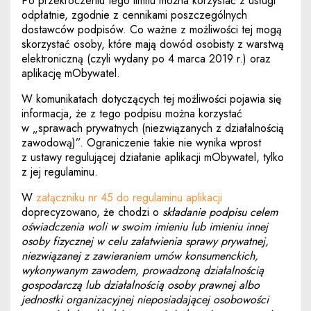
Po przekroczeniu tego limitu można korzystać z usługi
odpłatnie, zgodnie z cennikami poszczególnych
dostawców podpisów. Co ważne z możliwości tej mogą
skorzystać osoby, które mają dowód osobisty z warstwą
elektroniczną (czyli wydany po 4 marca 2019 r.) oraz
aplikację mObywatel.
W komunikatach dotyczących tej możliwości pojawia się
informacja, że z tego podpisu można korzystać
w „sprawach prywatnych (niezwiązanych z działalnością
zawodową)”. Ograniczenie takie nie wynika wprost
z ustawy regulującej działanie aplikacji mObywatel, tylko
z jej regulaminu.
Uwaga, link zostan
W
załączniku nr 45 do regulaminu aplikacji
doprecyzowano, że chodzi o
składanie podpisu celem
oświadczenia woli w swoim imieniu lub imieniu innej
osoby fizycznej w celu załatwienia sprawy prywatnej,
niezwiązanej z zawieraniem umów konsumenckich,
wykonywanym zawodem, prowadzoną działalnością
gospodarczą lub działalnością osoby prawnej albo
jednostki organizacyjnej nieposiadającej osobowości