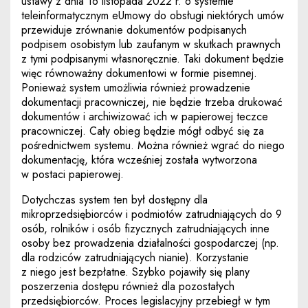
ustawy z dnia 16 listopada 2022 r. o systemie
teleinformatycznym eUmowy do obsługi niektórych umów
przewiduje zrównanie dokumentów podpisanych
podpisem osobistym lub zaufanym w skutkach prawnych
z tymi podpisanymi własnoręcznie. Taki dokument będzie
więc równoważny dokumentowi w formie pisemnej.
Ponieważ system umożliwia również prowadzenie
dokumentacji pracowniczej, nie będzie trzeba drukować
dokumentów i archiwizować ich w papierowej teczce
pracowniczej. Cały obieg będzie mógł odbyć się za
pośrednictwem systemu. Można również wgrać do niego
dokumentację, która wcześniej została wytworzona
w postaci papierowej.
Dotychczas system ten był dostępny dla
mikroprzedsiębiorców i podmiotów zatrudniających do 9
osób, rolników i osób fizycznych zatrudniających inne
osoby bez prowadzenia działalności gospodarczej (np.
dla rodziców zatrudniających nianie). Korzystanie
z niego jest bezpłatne. Szybko pojawiły się plany
poszerzenia dostępu również dla pozostałych
przedsiębiorców. Proces legislacyjny przebiegł w tym