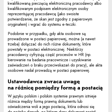
kwalifikowaną pieczęcią elektroniczną pracodawcy albo
kwalifikowanym podpisem elektronicznym osoby
reprezentującej pracodawcę (jako swoiste
potwierdzenie, że skan jest zgodny z papierowym
oryginałem) i wgrać do systemu e-teczki.
Podobnie w przypadku, gdy akta osobowe są
prowadzone w postaci papierowej, można (a nawet
trzeba) dołączać do nich różne dokumenty, które
powstały w postaci elektronicznej. Niektórzy
pracodawcy cyfryzują część procesów w HR (np.
kierowanie na badania pracownicze i uzyskiwanie
zaświadczeń o braku przeciwskazań do pracy), ale akta
osobowe nadal prowadzą w postaci papierowej.
Ustawodawca zwraca uwagę
na różnicę pomiędzy formą a postacią
W języku polskim i polskim systemie prawnym istnieje
różnica między formą prawną dokumentu lub
oświadczenia woli a jego postacią, która odnosi się
do nośnika danych, na którym dany dokument został