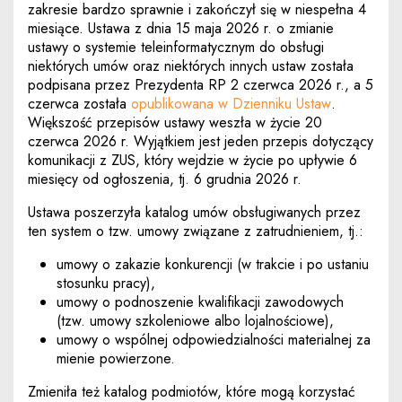
zakresie bardzo sprawnie i zakończył się w niespełna 4
miesiące. Ustawa z dnia 15 maja 2026 r. o zmianie
ustawy o systemie teleinformatycznym do obsługi
niektórych umów oraz niektórych innych ustaw została
podpisana przez Prezydenta RP 2 czerwca 2026 r., a 5
Uwaga, link
czerwca została
opublikowana w Dzienniku Ustaw
.
Większość przepisów ustawy weszła w życie 20
czerwca 2026 r. Wyjątkiem jest jeden przepis dotyczący
komunikacji z ZUS, który wejdzie w życie po upływie 6
miesięcy od ogłoszenia, tj. 6 grudnia 2026 r.
Ustawa poszerzyła katalog umów obsługiwanych przez
ten system o tzw. umowy związane z zatrudnieniem, tj.:
umowy o zakazie konkurencji (w trakcie i po ustaniu
stosunku pracy),
umowy o podnoszenie kwalifikacji zawodowych
(tzw. umowy szkoleniowe albo lojalnościowe),
umowy o wspólnej odpowiedzialności materialnej za
mienie powierzone.
Zmieniła też katalog podmiotów, które mogą korzystać