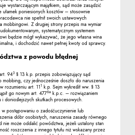
uje wystarczającym majątkiem, sąd może zasądzić
e ułamek poniesionych kosztów – stosownie
 pracodawca nie spełnił swoich ustawowych
a mobbingowi. Z drugiej strony przepis ma wymiar
 udokumentowanym, systematycznym systemem
owi będzie mógł wykazywać, że jego własna wina
imalna, i dochodzić nawet pełnej kwoty od sprawcy.
wództwa z powodu błędnej
3
art. 94
§ 13 k.p. przepis zobowiązujący sąd
o mobbing, czy jednocześnie doszło do naruszenia
1
w rozumieniu art. 11
k.p. Sejm wykreślił ww. § 13
6a
tąpił go nowym art. 477
k.p.c. – rozwiązaniem
 i donioślejszych skutkach procesowych.
 w postępowaniu o zadośćuczynienie lub
uszenia dóbr osobistych, naruszenia zasady równego
d nie może oddalić powództwa, jeżeli ustalony stan
ność roszczenia z innego tytułu niż wskazany przez