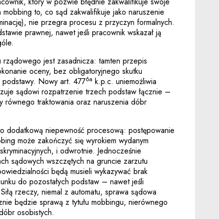
cownik, który w pozwie błędnie zakwalifikuje swoje
 mobbing to, co sąd zakwalifikuje jako naruszenie
minację), nie przegra procesu z przyczyn formalnych.
stawie prawnej, nawet jeśli pracownik wskazał ją
góle.
u rządowego jest zasadnicza: tamten przepis
konanie oceny, bez obligatoryjnego skutku
6a
j podstawy. Nowy art. 477
k.p.c. uniemożliwia
zuje sądowi rozpatrzenie trzech podstaw łącznie –
y równego traktowania oraz naruszenia dóbr
to dodatkową niepewność procesową: postępowanie
bbing może zakończyć się wyrokiem wydanym
skryminacyjnych, i odwrotnie. Jednocześnie
ch sądowych wszczętych na gruncie zarzutu
owiedzialności będą musieli wykazywać brak
sunku do pozostałych podstaw – nawet jeśli
. Siłą rzeczy, niemal z automatu, sprawa sądowa
znie będzie sprawą z tytułu mobbingu, nierównego
 dóbr osobistych.