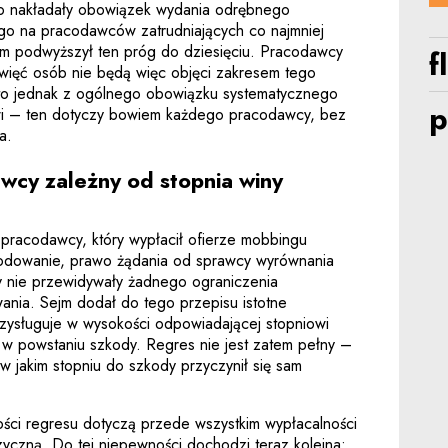
o nakładały obowiązek wydania odrębnego
o na pracodawców zatrudniających co najmniej
jm podwyższył ten próg do dziesięciu. Pracodawcy
f
ewięć osób nie będą więc objęci zakresem tego
 to jednak z ogólnego obowiązku systematycznego
p
wi – ten dotyczy bowiem każdego pracodawcy, bez
a.
wcy zależny od stopnia winy
pracodawcy, który wypłacił ofierze mobbingu
odowanie, prawo żądania od sprawcy wyrównania
y nie przewidywały żadnego ograniczenia
ia. Sejm dodał do tego przepisu istotne
zysługuje w wysokości odpowiadającej stopniowi
 w powstaniu szkody. Regres nie jest zatem pełny –
w jakim stopniu do szkody przyczynił się sam
ści regresu dotyczą przede wszystkim wypłacalności
yczną. Do tej niepewności dochodzi teraz kolejna: