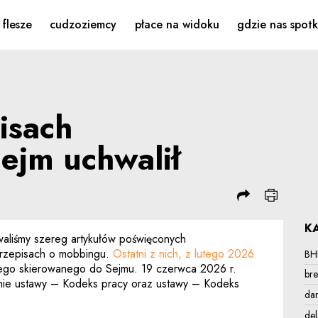
mobbingu – Sejm uchwali
flesze
cudzoziemcy
płace na widoku
gdzie nas spot
isach
ejm uchwalił
K
waliśmy szereg artykułów poświęconych
rzepisach o mobbingu.
Ostatni z nich, z lutego 2026
BH
ego skierowanego do Sejmu. 19 czerwca 2026 r.
bre
anie ustawy – Kodeks pracy oraz ustawy – Kodeks
da
de