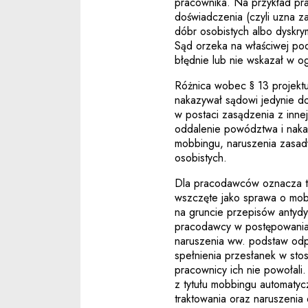
pracownika. Na przykład pra
doświadczenia (czyli uzna za
dóbr osobistych albo dyskry
Sąd orzeka na właściwej pod
błędnie lub nie wskazał w o
Różnica wobec § 13 projekt
nakazywał sądowi jedynie do
w postaci zasądzenia z inne
oddalenie powództwa i naka
mobbingu, naruszenia zasad
osobistych.
Dla pracodawców oznacza 
wszczęte jako sprawa o mo
na gruncie przepisów antydy
pracodawcy w postępowania
naruszenia ww. podstaw odp
spełnienia przesłanek w sto
pracownicy ich nie powołali
z tytułu mobbingu automatyc
traktowania oraz naruszenia