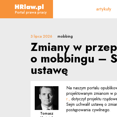
Zmiany w przepisach o 
artykuły
HRLaw.pl
Portal prawa pracy
3 lipca 2026
mobbing
Zmiany w przep
o mobbingu – S
ustawę
Na naszym portalu opubliko
projektowanym zmianom w p
r.,
dotyczył projektu rządow
Sejm uchwalił ustawę o zmi
postępowania cywilnego.
Tomasz