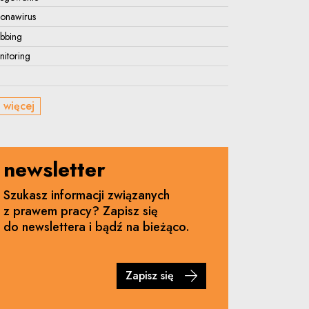
ronawirus
bbing
itoring
 więcej
newsletter
Szukasz informacji związanych
z prawem pracy? Zapisz się
do newslettera i bądź na bieżąco.
Zapisz się