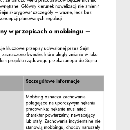
ć, że bardzo wielu pracodawców będzie musiało
nętrzne. Główny kierunek nowelizacji nie zmienił
Sejm skorygował szczegóły – ważne, lecz bez
koncepcji planowanych regulacji.
any w przepisach o mobbingu –
uje kluczowe przepisy uchwalonej przez Sejm
 zaznaczono kwestie, które uległy zmianie w toku
ędem projektu rządowego przekazanego do Sejmu
Szczegółowe informacje
Mobbing oznacza zachowania
polegające na uporczywym nękaniu
pracownika; nękanie musi mieć
charakter powtarzalny, nawracający
lub stały. Zachowania incydentalne nie
stanowią mobbingu, choćby naruszały