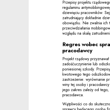
Przepisy projektu rządoweg
regulaminu antymobbingoweg
dziewięciu pracowników. Se
zatrudniający dokładnie dzi
obowiązku. Nie zwalnia ich
przeciwdziałania mobbingo
względu na skalę zatrudnieni
Regres wobec spra
pracodawcy
Projekt rządowy przyznawał 
zadośćuczynienie lub odszk
poniesionej szkody. Przepis
kwotowego tego odszkodowan
zastrzeżenie: wyrównanie pr
winy tej osoby i pracodawcy
jego zakres zależy od tego, 
pracodawca.
Wątpliwości co do skuteczno
sprawcy będącego osobą fiz