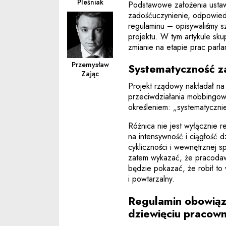
Pleśniak
Podstawowe założenia ustaw
zadośćuczynienie, odpowie
regulaminu – opisywaliśmy s
projektu. W tym artykule sku
zmianie na etapie prac parl
Przemysław
Systematyczność za
Zając
Projekt rządowy nakładał n
przeciwdziałania mobbingowi
określeniem: „systematyczni
Różnica nie jest wyłącznie r
na intensywność i ciągłość 
cykliczności i wewnętrznej 
zatem wykazać, że pracoda
będzie pokazać, że robił t
i powtarzalny.
Regulamin obowiązk
dziewięciu pracow