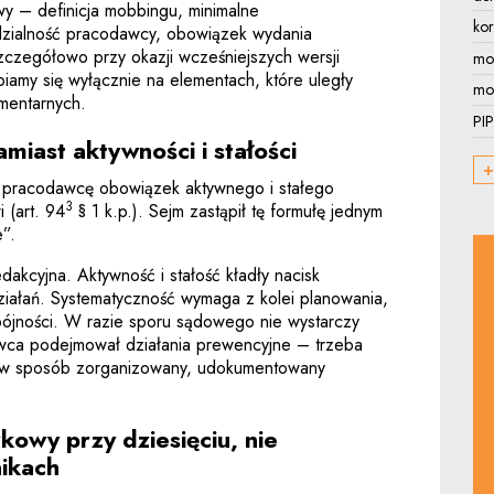
y – definicja mobbingu, minimalne
ko
dzialność pracodawcy, obowiązek wydania
zczegółowo przy okazji wcześniejszych wersji
mo
piamy się wyłącznie na elementach, które uległy
mon
amentarnych.
PIP
miast aktywności i stałości
+
a pracodawcę obowiązek aktywnego i stałego
3
 (art. 94
§ 1 k.p.). Sejm zastąpił tę formułę jednym
e”.
edakcyjna. Aktywność i stałość kładły nacisk
działań. Systematyczność wymaga z kolei planowania,
spójności. W razie sporu sądowego nie wystarczy
wca podejmował działania prewencyjne – trzeba
o w sposób zorganizowany, udokumentowany
owy przy dziesięciu, nie
nikach