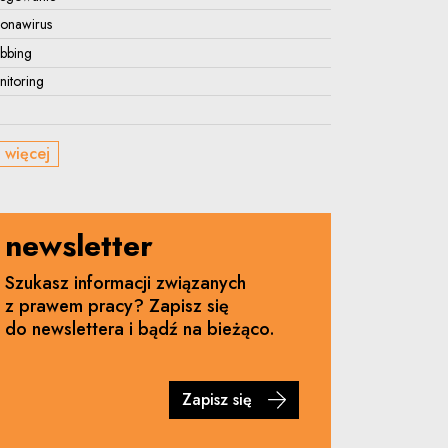
ronawirus
bbing
itoring
 więcej
newsletter
Szukasz informacji związanych
z prawem pracy? Zapisz się
do newslettera i bądź na bieżąco.
Zapisz się