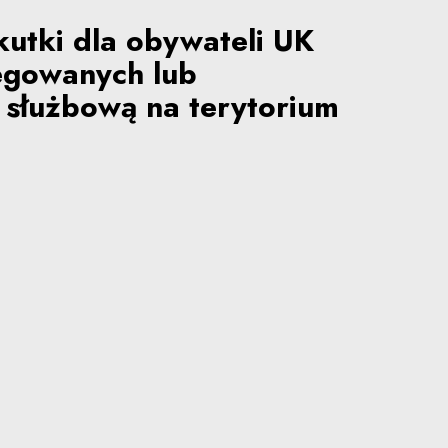
kutki dla obywateli UK
egowanych lub
służbową na terytorium