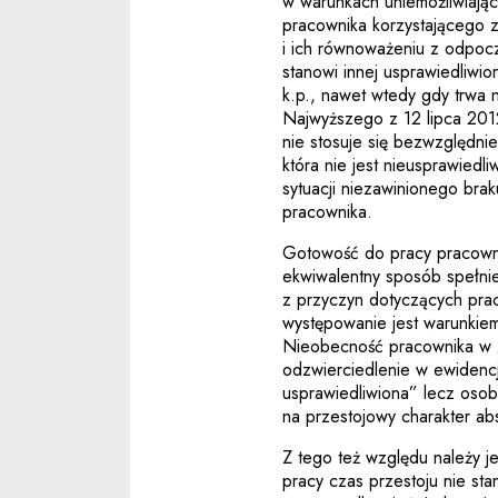
w warunkach uniemożliwiają
pracownika korzystającego 
i ich równoważeniu z odpocz
stanowi innej usprawiedliwio
k.p., nawet wtedy gdy trwa 
Najwyższego z 12 lipca 2012 
nie stosuje się bezwzględn
która nie jest nieusprawiedl
sytuacji niezawinionego bra
pracownika.
Gotowość do pracy pracowni
ekwiwalentny sposób spełnie
z przyczyn dotyczących prac
występowanie jest warunki
Nieobecność pracownika w z
odzwierciedlenie w ewidencj
usprawiedliwiona” lecz osob
na przestojowy charakter abs
Z tego też względu należy j
pracy czas przestoju nie st