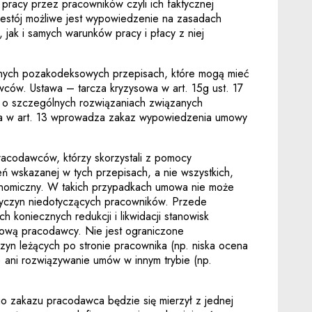
pracy przez pracowników czyli ich faktycznej
zestój możliwe jest wypowiedzenie na zasadach
 jak i samych warunków pracy i płacy z niej
nnych pozakodeksowych przepisach, które mogą mieć
ców. Ustawa – tarcza kryzysowa w art. 15g ust. 17
 o szczególnych rozwiązaniach związanych
óra w art. 13 wprowadza zakaz wypowiedzenia umowy
racodawców, którzy skorzystali z pomocy
 wskazanej w tych przepisach, a nie wszystkich,
konomiczny. W takich przypadkach umowa nie może
yczyn niedotyczących pracowników. Przede
h koniecznych redukcji i likwidacji stanowisk
sową pracodawcy. Nie jest ograniczone
yn leżących po stronie pracownika (np. niska ocena
.) ani rozwiązywanie umów w innym trybie (np.
o zakazu pracodawca będzie się mierzył z jednej