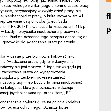
cych odpoczynek nocny. Już jednak nieobecność
z czasu wolnego wynikającego z norm o czasie pracy
ynkiem, przypadający w zwykły dzień pracy, nie
f
nej nieobecności w pracy, o której mowa w art. 41
nieprzerwanie całą dniówkę (wyrok Sądu
r., II PK 301/11). Oznacza to więc, że art. 41 k.p.
p
ie w każdym przypadku nieobecności pracownika,
iwiona. Funkcja ochronna tego przepisu odnosi się do
ku gotowości do świadczenia pracy po stronie
ka w czasie przestoju można traktować jako
nia świadczenia pracy, gdy jej wykonywanie
odawcy nie jest możliwe. Z tego też względu jej
em zachowania prawa do wynagrodzenia.
wiązku z przestojem powinien znaleźć
i czasu pracy – nie będzie to „inna nieobecność
na kategoria, która jednoznacznie wskazuje
encji (symbolizowana np. przez literę „P”).
ednoznacznie stwierdzić, że na gruncie kodeksu
anowi okresu ochronnego. Oznacza to, że