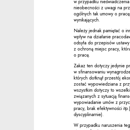
w przypadku nieświadczenia 
nieobecności z uwagi na pr
ogólnych tak umowy o pracę,
wynikających.
Należy jednak pamiętać o i
wpływ na działanie pracodaw
odsyła do przepisów ustawy
z ochroną miejsc pracy, kt
o pracę.
Zakaz ten dotyczy jedynie p
w sfinansowaniu wynagrodzeń
których dotknął przestój e
zostać wypowiedziana z prz
wszystkim dotyczy to wszelkic
związanych z sytuacją finan
wypowiadanie umów z przycz
pracy, brak efektywności itp
dyscyplinarnie).
W przypadku naruszenia teg