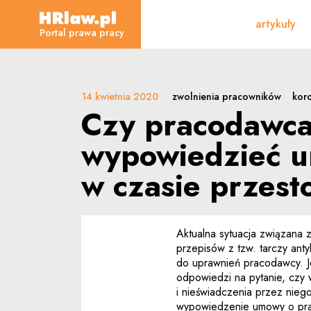
Czy pracodawca może wy
artykuły
HRLaw.pl
Portal prawa pracy
14 kwietnia 2020
zwolnienia pracowników
kor
Czy pracodawc
wypowiedzieć 
w czasie przest
Aktualna sytuacja związana
przepisów z tzw. tarczy ant
do uprawnień pracodawcy. J
odpowiedzi na pytanie, czy 
i nieświadczenia przez nie
wypowiedzenie umowy o pr