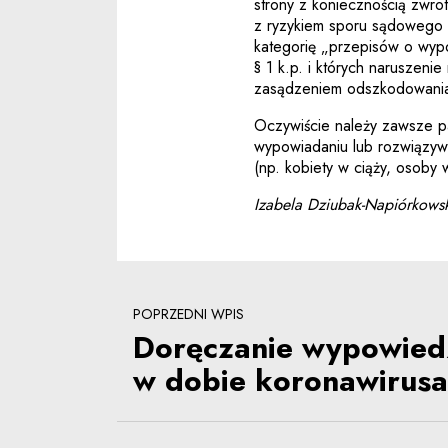
strony z koniecznością zwro
z ryzykiem sporu sądowego 
kategorię „przepisów o wyp
§ 1 k.p. i których naruszen
zasądzeniem odszkodowania
Oczywiście należy zawsze p
wypowiadaniu lub rozwiązyw
(np. kobiety w ciąży, osoby 
Izabela Dziubak-Napiórkows
POPRZEDNI WPIS
Doręczanie wypowied
w dobie koronawirusa