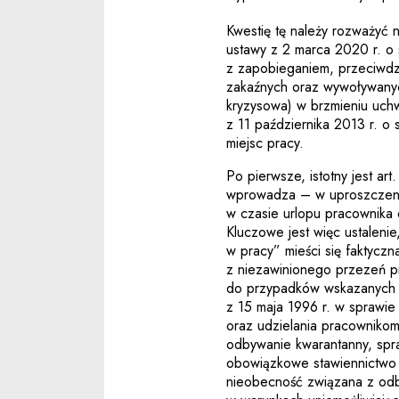
Kwestię tę należy rozważyć 
ustawy z 2 marca 2020 r. o
z zapobieganiem, przeciwdz
zakaźnych oraz wywoływanych
kryzysowa) w brzmieniu uch
z 11 października 2013 r. o
miejsc pracy.
Po pierwsze, istotny jest ar
wprowadza – w uproszczen
w czasie urlopu pracownika 
Kluczowe jest więc ustaleni
w pracy” mieści się faktycz
z niezawinionego przezeń pr
do przypadków wskazanych w 
z 15 maja 1996 r. w sprawie
oraz udzielania pracownikom
odbywanie kwarantanny, spr
obowiązkowe stawiennictwo 
nieobecność związana z od