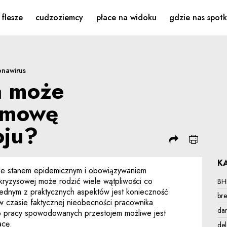
powiedzieć umowę w cza
flesze
cudzoziemcy
płace na widoku
gdzie nas spot
onawirus
a może
umowę
oju?
K
 ze stanem epidemicznym i obowiązywaniem
ykryzysowej może rodzić wiele wątpliwości co
BH
ednym z praktycznych aspektów jest konieczność
bre
w czasie faktycznej nieobecności pracownika
da
go pracy spowodowanych przestojem możliwe jest
acę.
de