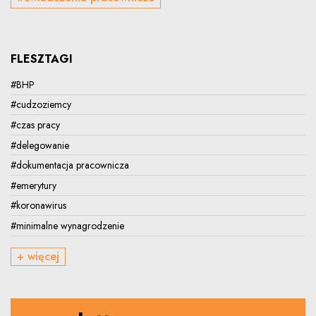
FLESZTAGI
#BHP
#cudzoziemcy
#czas pracy
#delegowanie
#dokumentacja pracownicza
#emerytury
#koronawirus
#minimalne wynagrodzenie
+ więcej