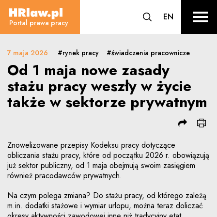
Od 1 maja nowe zasady stażu pra
CHANGE L
EN
HRLaw.pl
przejdź do wyszuki
sr o
Portal prawa pracy
7 maja 2026
#rynek pracy
#świadczenia pracownicze
Od 1 maja nowe zasady
stażu pracy weszły w życie
także w sektorze prywatnym
Znowelizowane przepisy Kodeksu pracy dotyczące
obliczania stażu pracy, które od początku 2026 r. obowiązują
już sektor publiczny, od 1 maja obejmują swoim zasięgiem
również pracodawców prywatnych.
Na czym polega zmiana? Do stażu pracy, od którego zależą
m.in. dodatki stażowe i wymiar urlopu, można teraz doliczać
okresy aktywności zawodowej inne niż tradycyjny etat.