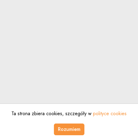
Ta strona zbiera cookies, szczegóły w
polityce cookies
Uwaga, link zostanie 
Uwaga,
[
co do zasady
]
[
newtech.law
]
Rozumiem