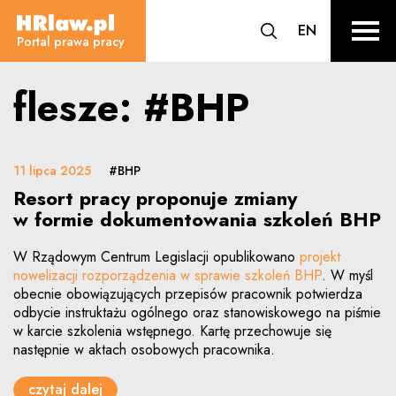
flesze - Portal prawa pracy
CHANGE L
EN
HRLaw.pl
przejdź do wyszuki
sr o
Portal prawa pracy
flesze: #BHP
11 lipca 2025
#BHP
Resort pracy proponuje zmiany
w formie dokumentowania szkoleń BHP
W Rządowym Centrum Legislacji opublikowano
projekt
nowelizacji rozporządzenia w sprawie szkoleń BHP
. W myśl
obecnie obowiązujących przepisów pracownik potwierdza
odbycie instruktażu ogólnego oraz stanowiskowego na piśmie
w karcie szkolenia wstępnego. Kartę przechowuje się
następnie w aktach osobowych pracownika.
czytaj dalej