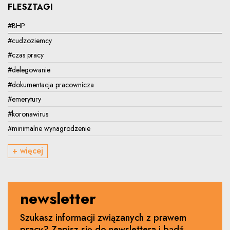
FLESZTAGI
#BHP
#cudzoziemcy
#czas pracy
#delegowanie
#dokumentacja pracownicza
#emerytury
#koronawirus
#minimalne wynagrodzenie
+ więcej
newsletter
Szukasz informacji związanych z prawem
pracy? Zapisz się do newslettera i bądź