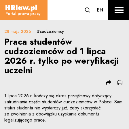
Praca studentów cudzoziemców od 
CHANGE L
EN
HRLaw.pl
przejdź do wyszuki
sr o
Portal prawa pracy
28 maja 2026
#cudzoziemcy
Praca studentów
cudzoziemców od 1 lipca
2026 r. tylko po weryfikacji
uczelni
1 lipca 2026 r. kończy się okres przejściowy dotyczący
zatrudniania części studentów cudzoziemców w Polsce. Sam
status studenta nie wystarczy już, żeby skorzystać
ze zwolnienia z obowiązku uzyskania dokumentu
legalizującego pracę.