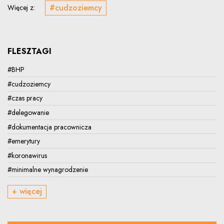
#cudzoziemcy
Więcej z:
FLESZTAGI
#BHP
#cudzoziemcy
#czas pracy
#delegowanie
#dokumentacja pracownicza
#emerytury
#koronawirus
#minimalne wynagrodzenie
+ więcej