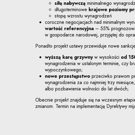
siłę nabywczą
minimalnego wynagrodze
długoterminowe
krajowe poziomy pr
stopę wzrostu wynagrodzeń
coroczne negocjacjach nad minimalnym wyn
wartość referencyjna
– 55% prognozowan
w gospodarce narodowej, przyjętej do opra
Ponadto projekt ustawy przewiduje nowe sankcj
wyższą karę grzywny
w wysokości
od 15
wynagrodzenia w ustalonym terminie, czy br
wypoczynkowego;
nowe przestępstwo
przeciwko prawom pr
wynagrodzenia za co najmniej trzy miesiące
albo pozbawienia wolności do lat dwóch;
Obecnie projekt znajduje się na wczesnym etapi
zmianom. Termin na implementację Dyrektywy mi