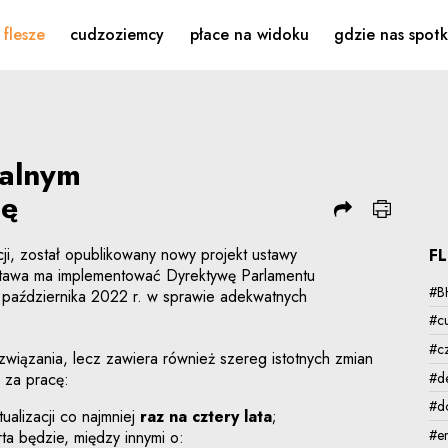
alnym wynagrodzeniu za 
flesze
cudzoziemcy
płace na widoku
gdzie nas spot
malnym
cę
i, został opublikowany nowy projekt ustawy
F
tawa ma implementować Dyrektywę Parlamentu
#B
 października 2022 r. w sprawie adekwatnych
#c
#c
wiązania, lecz zawiera również szereg istotnych zmian
#d
 za pracę:
#d
ualizacji co najmniej
raz na cztery lata
;
#e
ta będzie, między innymi o: