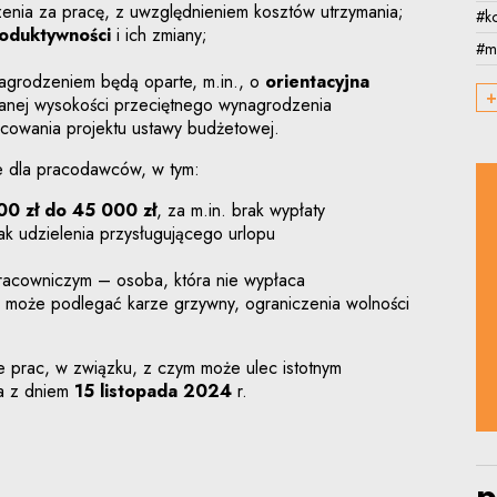
nia za pracę, z uwzględnieniem kosztów utrzymania;
#k
oduktywności
i ich zmiany;
#m
agrodzeniem będą oparte, m.in., o
orientacyjna
+
ej wysokości przeciętnego wynagrodzenia
cowania projektu ustawy budżetowej.
e dla pracodawców, w tym:
00 zł do 45 000 zł
, za m.in. brak wypłaty
ak udzielenia przysługującego urlopu
acowniczym – osoba, która nie wypłaca
, może podlegać karze grzywny, ograniczenia wolności
e prac, w związku, z czym może ulec istotnym
ja z dniem
15 listopada 2024
r.
p