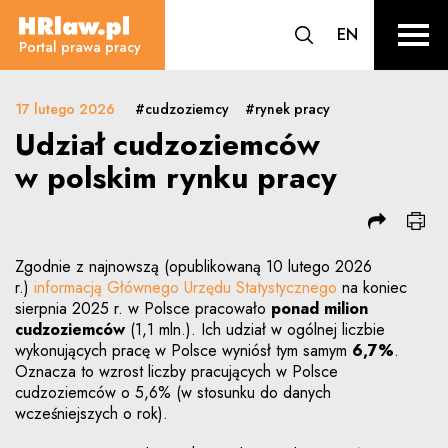
Udział cudzoziemców w polskim r
CHANGE L
EN
HRLaw.pl
przejdź do wyszuki
sr o
Portal prawa pracy
17 lutego 2026
#cudzoziemcy
#rynek pracy
Udział cudzoziemców
w polskim rynku pracy
Zgodnie z najnowszą (opublikowaną 10 lutego 2026
r.)
informacją Głównego Urzędu Statystycznego
na koniec
sierpnia 2025 r. w Polsce pracowało
ponad milion
cudzoziemców
(1,1 mln.). Ich udział w ogólnej liczbie
wykonujących pracę w Polsce wyniósł tym samym
6,7%
.
Oznacza to wzrost liczby pracujących w Polsce
cudzoziemców o 5,6% (w stosunku do danych
wcześniejszych o rok).