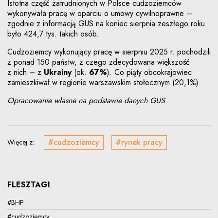
Istotna część zatrudnionych w Polsce cudzoziemców
wykonywała pracę w oparciu o umowy cywilnoprawne –
zgodnie z informacją GUS na koniec sierpnia zeszłego roku
było 424,7 tys. takich osób.
Cudzoziemcy wykonujący pracę w sierpniu 2025 r. pochodzili
z ponad 150 państw, z czego zdecydowana większość
z nich – z
Ukrainy
(ok.
67%
). Co piąty obcokrajowiec
zamieszkiwał w regionie warszawskim stołecznym (20,1%).
Opracowanie własne na podstawie danych GUS
#cudzoziemcy
#rynek pracy
Więcej z:
FLESZTAGI
#BHP
#cudzoziemcy