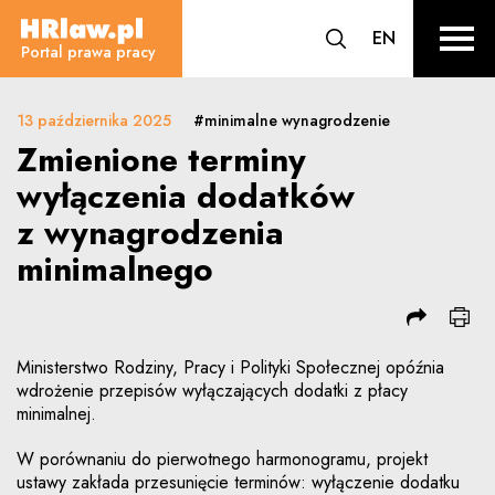
Zmienione terminy wyłączenia d
CHANGE L
EN
HRLaw.pl
przejdź do wyszuki
sr o
Portal prawa pracy
13 października 2025
#minimalne wynagrodzenie
Zmienione terminy
wyłączenia dodatków
z wynagrodzenia
minimalnego
Ministerstwo Rodziny, Pracy i Polityki Społecznej opóźnia
wdrożenie przepisów wyłączających dodatki z płacy
minimalnej.
W porównaniu do pierwotnego harmonogramu, projekt
ustawy zakłada przesunięcie terminów: wyłączenie dodatku