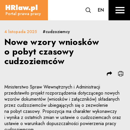
Nowe wzory wniosków o pobyt c
CHANGE L
EN
HRLaw.pl
przejdź do wyszuki
sr o
Portal prawa pracy
4 listopada 2025
#cudzoziemcy
Nowe wzory wniosków
o pobyt czasowy
cudzoziemców
Ministerstwo Spraw Wewnętrznych i Administracji
przedstawiło projekt rozporządzenia dotyczącego nowych
wzorów dokumentów (wniosków i załączników) składanych
przez cudzoziemców ubiegających się o zezwolenie
na pobyt czasowy. Propozycja ma charakter wykonawczy
i wynika z ostatnich zmian w ustawie o cudzoziemcach oraz
ustawie o warunkach dopuszczalności powierzenia pracy
cudzoziemcom.