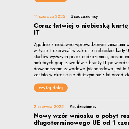
11 czerwca 2025
#cudzoziemcy
Coraz łatwiej o niebieską kartę
IT
Zgodnie z niedawno wprowadzonymi zmianami w
w życie 1 czerwca) w zakresie niebieskiej karty
studiów wyższych przez cudzoziemca, posiadani
niektórych grup zawodów z branży IT potwierdzać
doświadczenie zawodowe (standardowo jest to 5 
zostało w okresie nie dłuższym niż 7 lat przed z
czytaj dalej
2 czerwca 2025
#cudzoziemcy
Nowy wzór wniosku o pobyt re
długoterminowego UE od 1 cze