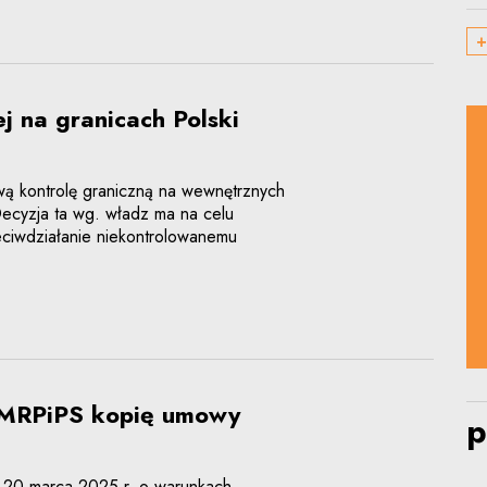
+
j na granicach Polski
wą kontrolę graniczną na wewnętrznych
Decyzja ta wg. władz ma na celu
ciwdziałanie niekontrolowanemu
 MRPiPS kopię umowy
p
a 20 marca 2025 r. o warunkach