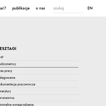
Formularz wyszukiwa
CHANG
kać?
publikacje
o nas
EN
LESZTAGI
HP
udzoziemcy
zas pracy
elegowanie
okumentacja pracownicza
merytury
oronawirus
inimalne wynagrodzenie