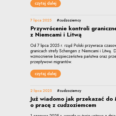
czytaj dalej
7 lipca 2025
#cudzoziemcy
Przywrócenie kontroli graniczne
z Niemcami i Litwą
Od 7 lipca 2025 r. rząd Polski przywraca czaso
granicach strefy Schengen z Niemcami i Litwą. 
wzmocnienie bezpieczeństwa państwa oraz prze
przepływowi migrantów.
czytaj dalej
2 lipca 2025
#cudzoziemcy
Już wiadomo jak przekazać do
o pracę z cudzoziemcem
1 czerwca 2025 r. weszła w życie ustawa z dni