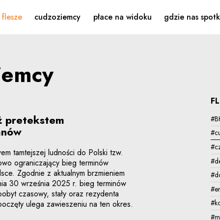
acy
flesze
cudzoziemcy
płace na widoku
gdzie nas spot
iemcy
F
ż pretekstem
#B
anów
#c
#c
m tamtejszej ludności do Polski tzw.
#d
owo ograniczający bieg terminów
lsce. Zgodnie z aktualnym brzmieniem
#d
nia 30 września 2025 r. bieg terminów
#e
obyt czasowy, stały oraz rezydenta
#k
oczęty ulega zawieszeniu na ten okres.
#m