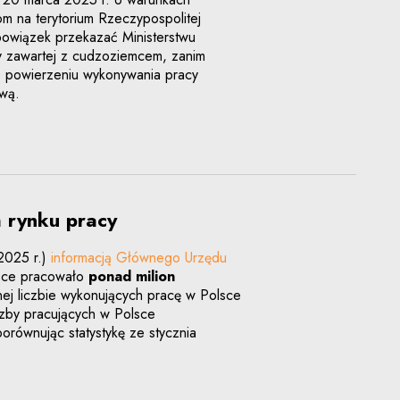
m na terytorium Rzeczypospolitej
bowiązek przekazać Ministerstwu
wy zawartej z cudzoziemcem, zanim
o powierzeniu wykonywania pracy
wą.
 rynku pracy
2025 r.)
informacją Głównego Urzędu
lsce pracowało
ponad milion
lnej liczbie wykonujących pracę w Polsce
czby pracujących w Polsce
równując statystykę ze stycznia