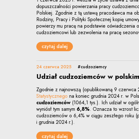
dopuszczalności powierzania pracy cudzoziemco
Polskiej. Zgodnie z tą ustawą pracodawca ma o
Rodziny, Pracy i Polityki Społecznej kopię umo
powierzy mu pracę na podstawie oświadczenia 
cudzoziemcowi lub zezwolenia na pracę sezono
czytaj dalej
24 czerwca 2025
#cudzoziemcy
Udział cudzoziemców w polskim
Zgodnie z najnowszą (opublikowaną 9 czerwca 
Statystycznego
na koniec grudnia 2024 r. w Po
cudzoziemców
(1064,1 tys.). Ich udział w ogó
wyniósł tym samym
6,8%
. Oznacza to wzrost li
cudzoziemców o 6,4% w ciągu zeszłego roku (po
i grudnia 2024 r.).
czytaj dalej