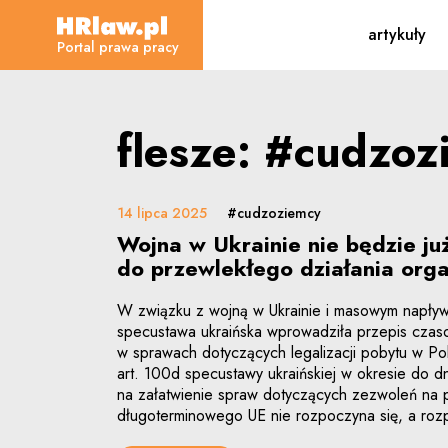
flesze - Portal prawa pr
artykuły
HRLaw.pl
Portal prawa pracy
flesze: #cudzoz
14 lipca 2025
#cudzoziemcy
Wojna w Ukrainie nie będzie ju
do przewlekłego działania org
W związku z wojną w Ukrainie i masowym napływe
specustawa ukraińska wprowadziła przepis czas
w sprawach dotyczących legalizacji pobytu w Po
art. 100d specustawy ukraińskiej w okresie do d
na załatwienie spraw dotyczących zezwoleń na p
długoterminowego UE nie rozpoczyna się, a rozp